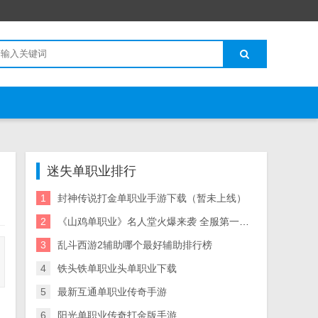
迷失单职业排行
1
封神传说打金单职业手游下载（暂未上线）
2
《山鸡单职业》名人堂火爆来袭 全服第一玩家将获高阶武器、最强神
3
乱斗西游2辅助哪个最好辅助排行榜
4
铁头铁单职业头单职业下载
5
最新互通单职业传奇手游
6
阳光单职业传奇打金版手游