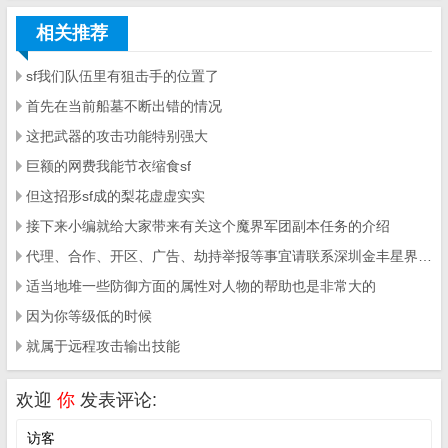
相关推荐
sf我们队伍里有狙击手的位置了
首先在当前船墓不断出错的情况
这把武器的攻击功能特别强大
巨额的网费我能节衣缩食sf
但这招形sf成的梨花虚虚实实
接下来小编就给大家带来有关这个魔界军团副本任务的介绍
代理、合作、开区、广告、劫持举报等事宜请联系深圳金丰星界科技有限公司
适当地堆一些防御方面的属性对人物的帮助也是非常大的
因为你等级低的时候
就属于远程攻击输出技能
欢迎
你
发表评论: