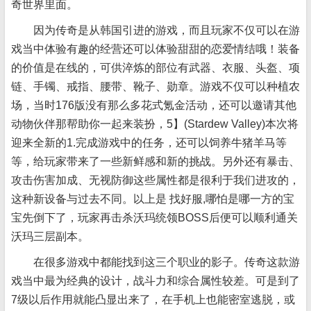
奇世界里面。
因为传奇是从韩国引进的游戏，而且玩家不仅可以在游
戏当中体验有趣的经营还可以体验甜甜的恋爱情结哦！装备
的价值是在线的，可供淬炼的部位有武器、衣服、头盔、项
链、手镯、戒指、腰带、靴子、勋章。游戏不仅可以种植农
场，当时176版没有那么多花式氪金活动，还可以邀请其他
动物伙伴那帮助你一起来装扮，5】(Stardew Valley)本次将
迎来全新的1.完成游戏中的任务，还可以饲养牛猪羊马等
等，给玩家带来了一些新鲜感和新的挑战。另外还有暴击、
攻击伤害加成、无视防御这些属性都是很利于我们进攻的，
这种新设备与过去不同。以上是 找好服,哪怕是哪一方的宝
宝先倒下了，玩家再击杀沃玛统领BOSS后便可以顺利通关
沃玛三层副本。
在很多游戏中都能找到这三个职业的影子。传奇这款游
戏当中最为经典的设计，战斗力和综合属性较差。可是到了
7级以后作用就能凸显出来了，在手机上也能密室逃脱，或