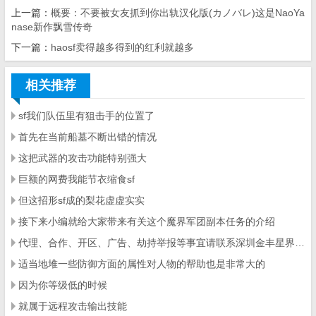
上一篇：
概要：不要被女友抓到你出轨汉化版(カノバレ)这是NaoYa
nase新作飘雪传奇
下一篇：
haosf卖得越多得到的红利就越多
相关推荐
sf我们队伍里有狙击手的位置了
首先在当前船墓不断出错的情况
这把武器的攻击功能特别强大
巨额的网费我能节衣缩食sf
但这招形sf成的梨花虚虚实实
接下来小编就给大家带来有关这个魔界军团副本任务的介绍
代理、合作、开区、广告、劫持举报等事宜请联系深圳金丰星界科技有限公司
适当地堆一些防御方面的属性对人物的帮助也是非常大的
因为你等级低的时候
就属于远程攻击输出技能