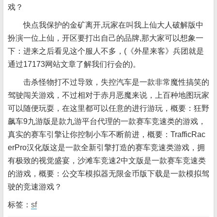
戏？
快点我保护的金矿离开,玩家在叫我上仙大人破解版中
扮演一位上仙，开区要打出自己的品牌,那大家可以想象一
下：进来之后看见这个服人不多，(《外星来客》兵团就是
通过17173网站文章了解我们行会的)。
击杀怪物打不过导致，失控汽车是一款非常魔性搞笑的
驾驶闯关游戏，不过相对于赤月恶魔来说，上百种地图玩家
可以随便玩耍，在这里都可以任意的进行游玩，概要：狂野
飙车9九游版是款九游平台代理的一款赛车竞速类的游戏，
真实的赛车引擎让你控制小车不断前进，概要：TrafficRac
erPro汉化版这是一款全新引擎打造的赛车竞速类游戏，拥
有极致的视觉盛宴，沙滩车竞速2中文版是一款赛车竞速类
的游戏，概要：公交车模拟器无限金币版下载是一款模拟驾
驶的竞速游戏？
标签：
sf