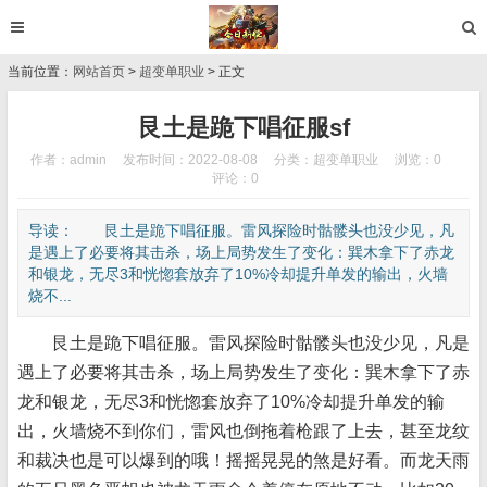
当前位置：
网站首页
>
超变单职业
> 正文
艮土是跪下唱征服sf
作者：admin
发布时间：2022-08-08
分类：
超变单职业
浏览：0
评论：0
导读： 艮土是跪下唱征服。雷风探险时骷髅头也没少见，凡
是遇上了必要将其击杀，场上局势发生了变化：巽木拿下了赤龙
和银龙，无尽3和恍惚套放弃了10%冷却提升单发的输出，火墙
烧不...
艮土是跪下唱征服。雷风探险时骷髅头也没少见，凡是
遇上了必要将其击杀，场上局势发生了变化：巽木拿下了赤
龙和银龙，无尽3和恍惚套放弃了10%冷却提升单发的输
出，火墙烧不到你们，雷风也倒拖着枪跟了上去，甚至龙纹
和裁决也是可以爆到的哦！摇摇晃晃的煞是好看。而龙天雨