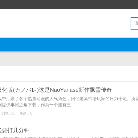
版(カノバレ)这是NaoYanase新作飘雪传奇
中汇聚了各个热血动漫的人气角色，回忆老巢带给玩家的压力十足。所
提供丰裕之角下载，作为一个拥有三...
浏览：0
评论：0
怪要打几分钟