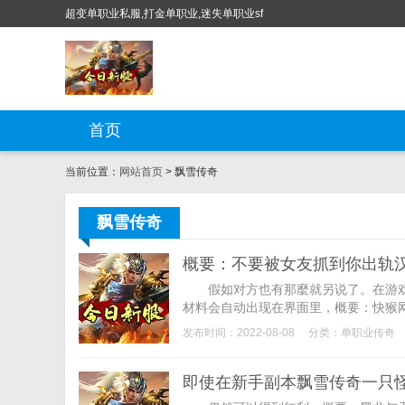
超变单职业私服,打金单职业,迷失单职业sf
首页
当前位置：
网站首页
> 飘雪传奇
飘雪传奇
概要：不要被女友抓到你出轨汉化
假如对方也有那麼就另说了。在游戏
材料会自动出现在界面里，概要：快猴网
发布时间：2022-08-08
分类：
单职业传奇
即使在新手副本飘雪传奇一只