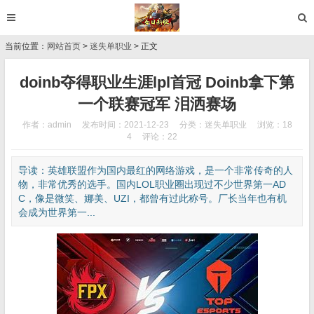
当前位置：
网站首页
>
迷失单职业
> 正文
doinb夺得职业生涯lpl首冠 Doinb拿下第
一个联赛冠军 泪洒赛场
作者：admin
发布时间：2021-12-23
分类：
迷失单职业
浏览：18
4
评论：22
导读：英雄联盟作为国内最红的网络游戏，是一个非常传奇的人
物，非常优秀的选手。国内LOL职业圈出现过不少世界第一AD
C，像是微笑、娜美、UZI，都曾有过此称号。厂长当年也有机
会成为世界第一...