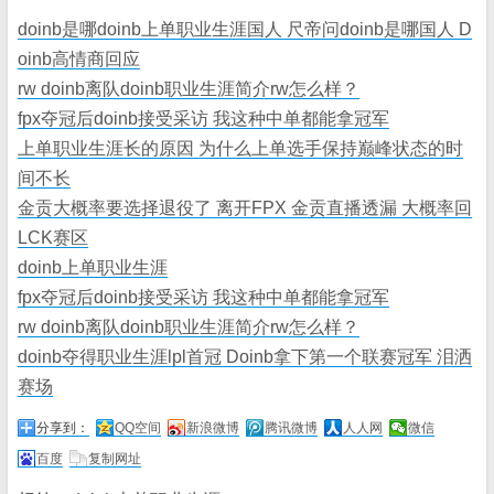
doinb是哪doinb上单职业生涯国人 尺帝问doinb是哪国人 D
oinb高情商回应
rw doinb离队doinb职业生涯简介rw怎么样？
fpx夺冠后doinb接受采访 我这种中单都能拿冠军
上单职业生涯长的原因 为什么上单选手保持巅峰状态的时
间不长
金贡大概率要选择退役了 离开FPX 金贡直播透漏 大概率回
LCK赛区
doinb上单职业生涯
fpx夺冠后doinb接受采访 我这种中单都能拿冠军
rw doinb离队doinb职业生涯简介rw怎么样？
doinb夺得职业生涯lpl首冠 Doinb拿下第一个联赛冠军 泪洒
赛场
分享到：
QQ空间
新浪微博
腾讯微博
人人网
微信
百度
复制网址