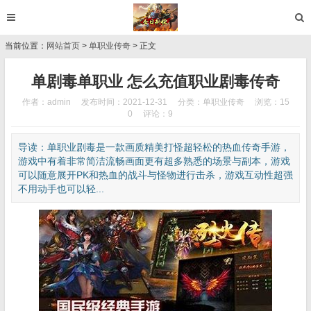
当前位置：
网站首页
>
单职业传奇
> 正文
单剧毒单职业 怎么充值职业剧毒传奇
作者：admin
发布时间：2021-12-31
分类：
单职业传奇
浏览：15
0
评论：9
导读：单职业剧毒是一款画质精美打怪超轻松的热血传奇手游，
游戏中有着非常简洁流畅画面更有超多熟悉的场景与副本，游戏
可以随意展开PK和热血的战斗与怪物进行击杀，游戏互动性超强
不用动手也可以轻...