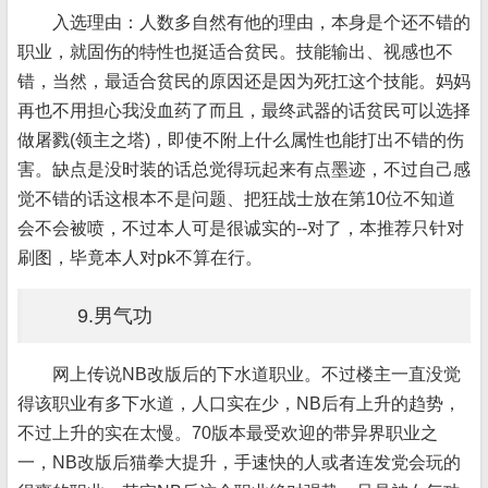
入选理由：人数多自然有他的理由，本身是个还不错的
职业，就固伤的特性也挺适合贫民。技能输出、视感也不
错，当然，最适合贫民的原因还是因为死扛这个技能。妈妈
再也不用担心我没血药了而且，最终武器的话贫民可以选择
做屠戮(领主之塔)，即使不附上什么属性也能打出不错的伤
害。缺点是没时装的话总觉得玩起来有点墨迹，不过自己感
觉不错的话这根本不是问题、把狂战士放在第10位不知道
会不会被喷，不过本人可是很诚实的--对了，本推荐只针对
刷图，毕竟本人对pk不算在行。
9.男气功
网上传说NB改版后的下水道职业。不过楼主一直没觉
得该职业有多下水道，人口实在少，NB后有上升的趋势，
不过上升的实在太慢。70版本最受欢迎的带异界职业之
一，NB改版后猫拳大提升，手速快的人或者连发党会玩的