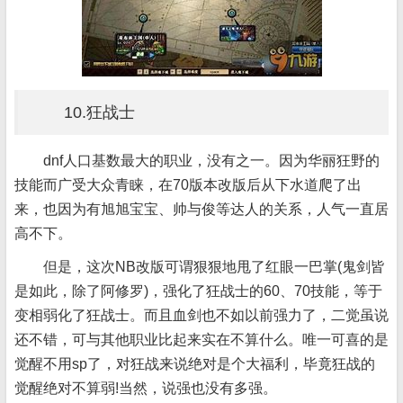
10.狂战士
dnf人口基数最大的职业，没有之一。因为华丽狂野的
技能而广受大众青睐，在70版本改版后从下水道爬了出
来，也因为有旭旭宝宝、帅与俊等达人的关系，人气一直居
高不下。
但是，这次NB改版可谓狠狠地甩了红眼一巴掌(鬼剑皆
是如此，除了阿修罗)，强化了狂战士的60、70技能，等于
变相弱化了狂战士。而且血剑也不如以前强力了，二觉虽说
还不错，可与其他职业比起来实在不算什么。唯一可喜的是
觉醒不用sp了，对狂战来说绝对是个大福利，毕竟狂战的
觉醒绝对不算弱!当然，说强也没有多强。