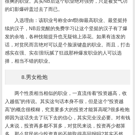
很爽的职业。其实NB后这个职业绝对强势，只是被女气功
的幻影爆碎盖过去了而已。
入选理由：该职业号称全dnf防御最高职业、最坚挺持
续的汉子，NB后觉醒的免费学习让这个坚挺的汉子有了爆
发的余地，各种技能提升也无疑锦上添花。如果有连发的
话，对贫民而言绝对可以是个脸滚键盘的职业。而且，打击
感实在强、实在强!玩腻了狂战那种爆发职业的人可以选
择，相当不错的职业。
8.男女枪炮
两个性质相当相似的职业，一直流传着“投资越高，收
入越低”的传说。其实这句话本身不假，但是这个“投资越
高”的概念很模糊，究竟要多大的投资才能算高呢?很多枪炮
师因为这话失去了玩下去的信心，其实完全没必要。对有钱
人来说，投资再多都不算多，对贫民来说，投资再少都算
多。那么贫民的少投资真的不能取得高回报吗?其实不然，