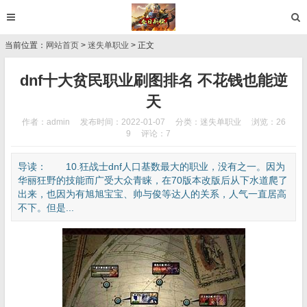
当前位置：
网站首页
>
迷失单职业
> 正文
dnf十大贫民职业刷图排名 不花钱也能逆
天
作者：admin
发布时间：2022-01-07
分类：
迷失单职业
浏览：26
9
评论：7
导读： 10.狂战士dnf人口基数最大的职业，没有之一。因为
华丽狂野的技能而广受大众青睐，在70版本改版后从下水道爬了
出来，也因为有旭旭宝宝、帅与俊等达人的关系，人气一直居高
不下。但是...