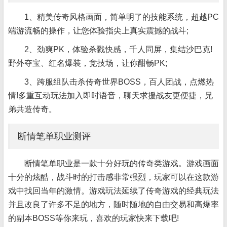
1、精美传奇风格画面，简单明了的技能系统，超越PC
端游流畅的操作，让您体验指尖上真实震撼的战斗;
2、劲爽PK，体验杀戮快感，千人同屏，集结沙巴克!
野外夺宝、红名爆装，竞技场，让你酣畅PK;
3、跨服组队击杀传奇世界BOSS，百人团战，点燃热
情!多重互动玩法加入即时语音，聊天求援战友更便捷，兄
弟共造传奇。
断情笔单职业测评
断情笔单职业是一款十分好玩的传奇类游戏。游戏画面
十分的炫酷，战斗时的打击感非常强烈，玩家可以在这款游
戏中找回当年的激情。游戏玩法延续了传奇游戏的经典玩法
并且改良了许多不足的地方，随时随地的自由交易和高爆率
的副本BOSS等你来玩，喜欢的玩家快来下载吧!