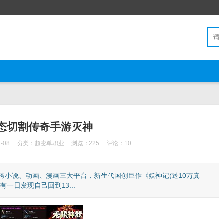
态切割传奇手游灭神
-08
分类：
超变单职业
浏览：225
评论：10
跨小说、动画、漫画三大平台，新生代国创巨作《妖神记(送10万真
一日发现自己回到13...