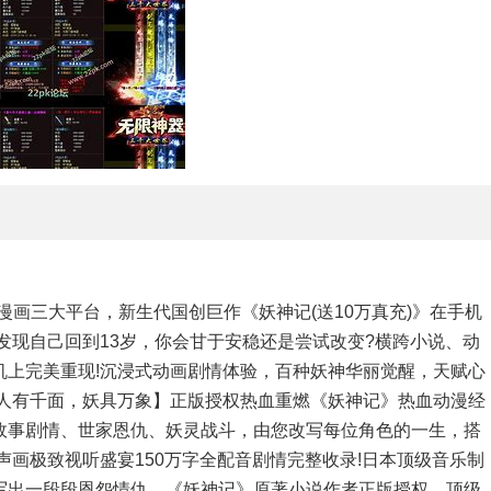
漫画三大平台，新生代国创巨作《妖神记(送10万真充)》在手机
发现自己回到13岁，你会甘于安稳还是尝试改变?横跨小说、动
机上完美重现!沉浸式动画剧情体验，百种妖神华丽觉醒，天赋心
!【人有千面，妖具万象】正版授权热血重燃《妖神记》热血动漫经
故事剧情、世家恩仇、妖灵战斗，由您改写每位角色的一生，搭
声画极致视听盛宴150万字全配音剧情完整收录!日本顶级音乐制
写出一段段恩怨情仇。《妖神记》原著小说作者正版授权，顶级