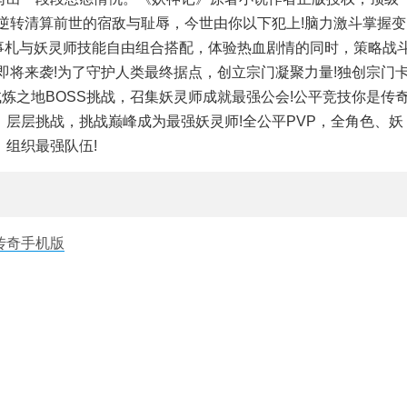
逆转清算前世的宿敌与耻辱，今世由你以下犯上!脑力激斗掌握变
!逸事札与妖灵师技能自由组合搭配，体验热血剧情的同时，策略战
即将来袭!为了守护人类最终据点，创立宗门凝聚力量!独创宗门
炼之地BOSS挑战，召集妖灵师成就最强公会!公平竞技你是传
层层挑战，挑战巅峰成为最强妖灵师!全公平PVP，全角色、妖
组织最强队伍!
传奇手机版