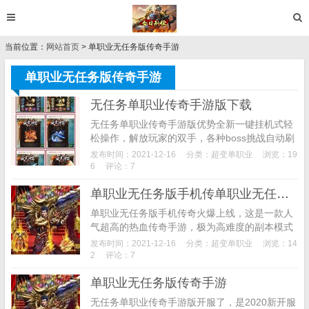
当前位置：
网站首页
> 单职业无任务版传奇手游
单职业无任务版传奇手游
无任务单职业传奇手游版下载
无任务单职业传奇手游版优势全新一键挂机式轻
松操作，解放玩家的双手，各种boss挑战自动刷
取，轻松升级。海量的福利奖励，各种好礼让你
发布时间：2021-12-16
分类：
超变单职业
浏览：19
拿到手软，还有等级飞升卡助你快速升级;延续了
6
评论：7
传奇经...
单职业无任务版手机传单职业无任务版传奇手游奇下载
单职业无任务版手机传奇火爆上线，这是一款人
气超高的热血传奇手游，极为高难度的副本模式
等您来挑战，在精彩热血的战斗氛围，还有更多
发布时间：2021-12-16
分类：
超变单职业
浏览：14
经典有趣的玩法，精彩热血的战斗氛围，感兴趣
2
评论：7
的小伙伴快来...
单职业无任务版传奇手游
无任务单职业传奇手游版开服了，是2020新开服